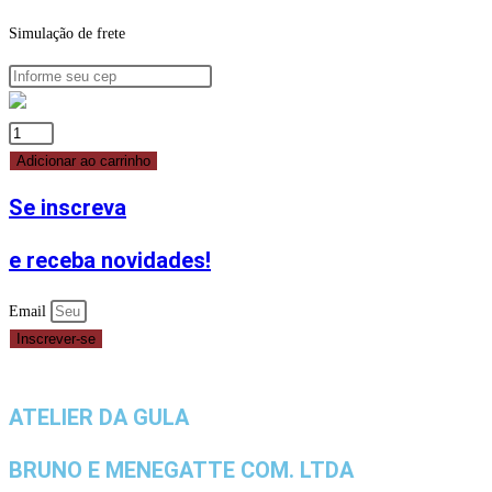
Simulação de frete
ABELHAS
ANIMADAS
Adicionar ao carrinho
8PÇS
Se inscreva
REF.
160
e receba novidades!
JADY
CONFEITOS
Email
quantidade
Inscrever-se
ATELIER DA GULA
BRUNO E MENEGATTE COM. LTDA