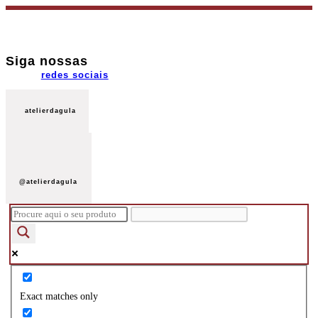
Ir
para
o
Siga nossas
conteúdo
redes sociais
atelierdagula
@atelierdagula
Exact matches only