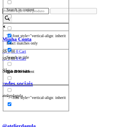
Search in content
"><font style="vertical-align: inherit
Minha Conta
Exact matches only
R$
0,00
0
Cart
Search in title
R$
0,00
0
Cart
Siga nossas
Search in content
redes sociais
atelierdagula
"><font style="vertical-align: inherit
@atelierdagula