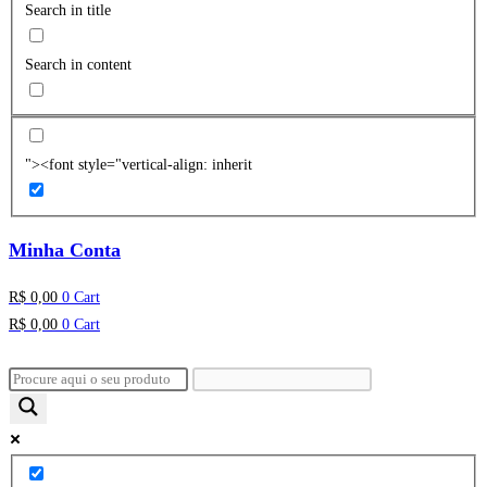
Search in title
Search in content
"><font style="vertical-align: inherit
Minha Conta
R$
0,00
0
Cart
R$
0,00
0
Cart