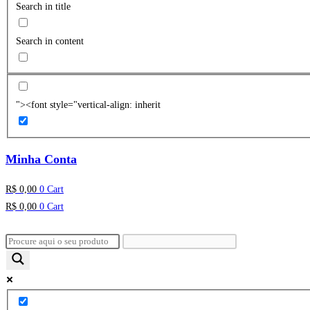
Search in title
Search in content
"><font style="vertical-align: inherit
Minha Conta
R$
0,00
0
Cart
R$
0,00
0
Cart