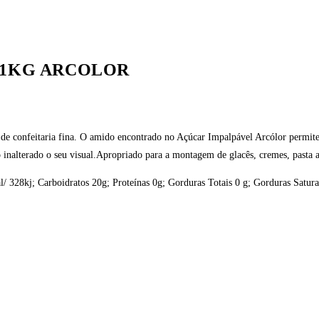
 1KG ARCOLOR
os de confeitaria fina. O amido encontrado no Açúcar Impalpável Arcólor permi
inalterado o seu visual.Apropriado para a montagem de glacês, cremes, pasta a
al/ 328kj; Carboidratos 20g; Proteínas 0g; Gorduras Totais 0 g; Gorduras Satu