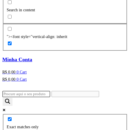
Search in content
"><font style="vertical-align: inherit
Minha Conta
R$
0,00
0
Cart
R$
0,00
0
Cart
Exact matches only