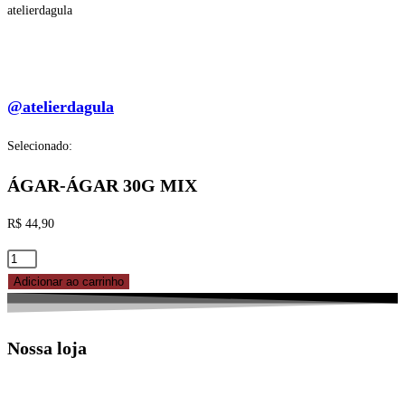
atelierdagula
@atelierdagula
Selecionado:
ÁGAR-ÁGAR 30G MIX
R$
44,90
ÁGAR-
ÁGAR
Adicionar ao carrinho
30G
MIX
Nossa loja
quantidade