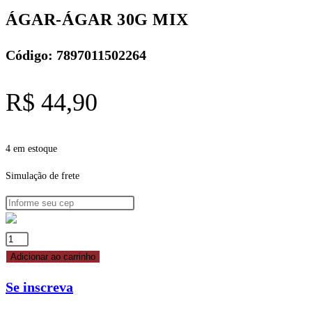
ÁGAR-ÁGAR 30G MIX
Código: 7897011502264
R$
44,90
4 em estoque
Simulação de frete
ÁGAR-
ÁGAR
Adicionar ao carrinho
30G
Se inscreva
MIX
quantidade