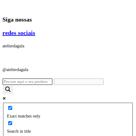
Ir
para
Siga nossas
o
conteúdo
redes sociais
atelierdagula
@atelierdagula
Exact matches only
Search in title