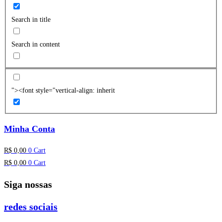
Search in title
Search in content
"><font style="vertical-align: inherit
Minha Conta
R$
0,00
0
Cart
R$
0,00
0
Cart
Siga nossas
redes sociais