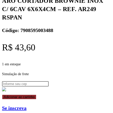
ARO CORTADOR BROWNIE INOX
-
C/ 6CAV 6X6X4CM – REF. AR249
REF.
AR249
RSPAN
RSPAN
quantidade
Código: 7908595003488
R$
43,60
1 em estoque
Simulação de frete
ARO
Adicionar ao carrinho
CORTADOR
Se inscreva
BROWNIE