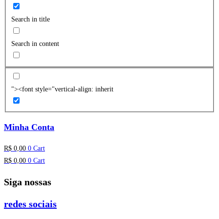
Search in title
Search in content
"><font style="vertical-align: inherit
Minha Conta
R$
0,00
0
Cart
R$
0,00
0
Cart
Siga nossas
redes sociais