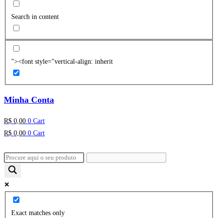
Search in content
"><font style="vertical-align: inherit
Minha Conta
R$
0,00
0
Cart
R$
0,00
0
Cart
Exact matches only