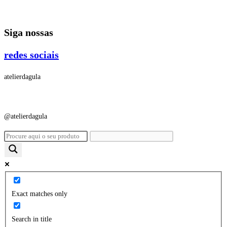
Ir
para
Siga nossas
o
conteúdo
redes sociais
atelierdagula
@atelierdagula
Exact matches only
Search in title