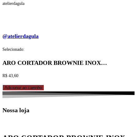
atelierdagula
@atelierdagula
Selecionado:
ARO CORTADOR BROWNIE INOX…
R$
43,60
ARO
Adicionar ao carrinho
CORTADOR
BROWNIE
Nossa loja
INOX
C/
6CAV
6X6X4CM