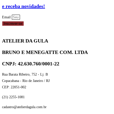
INOX
e receba novidades!
C/
6CAV
Email
6X6X4CM
Inscrever-se
-
REF.
ATELIER DA GULA
AR249
RSPAN
BRUNO E MENEGATTE COM. LTDA
quantidade
CNPJ: 42.630.760/0001-22
Rua Barata Ribeiro, 752 - Lj. B
Copacabana - Rio de Janeiro / RJ
CEP: 22051-002
(21) 2255-1081
cadastro@atelierdagula.com.br