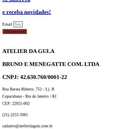
INOX
06X5CM
e receba novidades!
-
REF.
Email
AR093
Inscrever-se
RSPAN
quantidade
ATELIER DA GULA
BRUNO E MENEGATTE COM. LTDA
CNPJ: 42.630.760/0001-22
Rua Barata Ribeiro, 752 - Lj. B
Copacabana - Rio de Janeiro / RJ
CEP: 22051-002
(21) 2255-1081
cadastro@atelierdagula.com.br