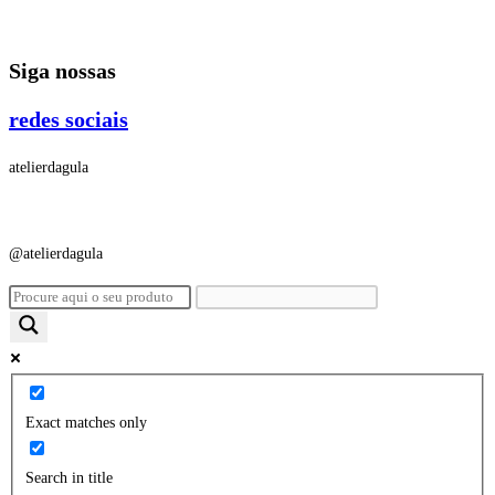
Ir
para
Siga nossas
o
conteúdo
redes sociais
atelierdagula
@atelierdagula
Exact matches only
Search in title