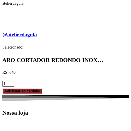
atelierdagula
@atelierdagula
Selecionado:
ARO CORTADOR REDONDO INOX…
R$
7,40
ARO
CORTADOR
Adicionar ao carrinho
REDONDO
INOX
Nossa loja
06X5CM
-
REF.