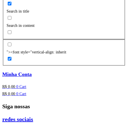
Search in title
Search in content
"><font style="vertical-align: inherit
Minha Conta
R$
0,00
0
Cart
R$
0,00
0
Cart
Siga nossas
redes sociais