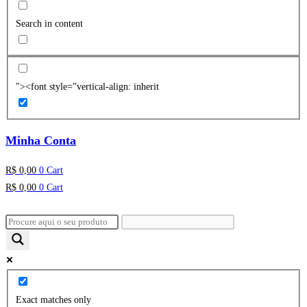
Search in content
"><font style="vertical-align: inherit
Minha Conta
R$
0,00
0
Cart
R$
0,00
0
Cart
Exact matches only