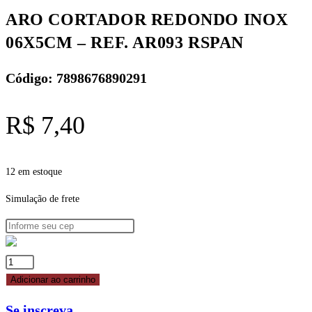
AR093
ARO CORTADOR REDONDO INOX
RSPAN
06X5CM – REF. AR093 RSPAN
quantidade
Código: 7898676890291
R$
7,40
12 em estoque
Simulação de frete
ARO
CORTADOR
Adicionar ao carrinho
REDONDO
Se inscreva