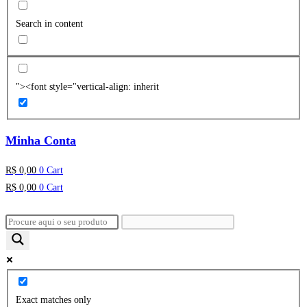
Search in content
"><font style="vertical-align: inherit
Minha Conta
R$
0,00
0
Cart
R$
0,00
0
Cart
Exact matches only