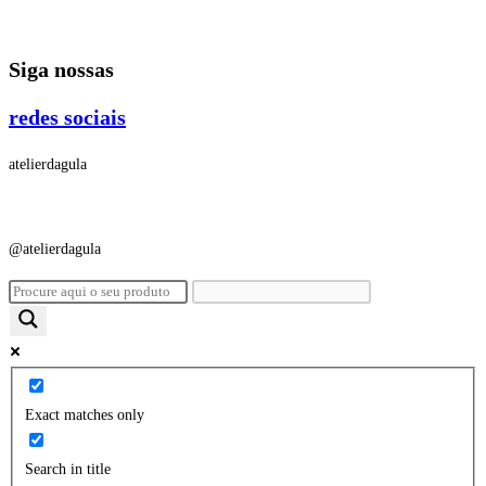
Ir
para
Siga nossas
o
conteúdo
redes sociais
atelierdagula
@atelierdagula
Exact matches only
Search in title