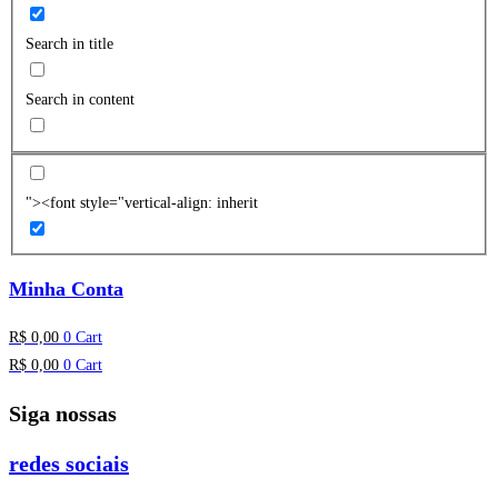
Search in title
Search in content
"><font style="vertical-align: inherit
Minha Conta
R$
0,00
0
Cart
R$
0,00
0
Cart
Siga nossas
redes sociais