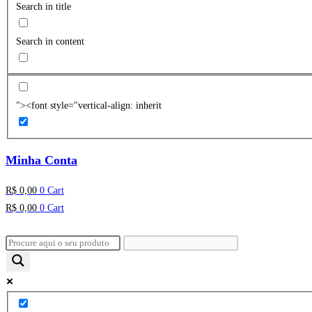
Search in title
Search in content
"><font style="vertical-align: inherit
Minha Conta
R$
0,00
0
Cart
R$
0,00
0
Cart