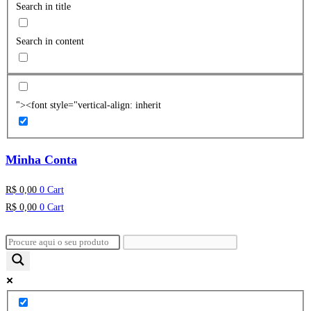
Search in title
Search in content
"><font style="vertical-align: inherit
Minha Conta
R$
0,00
0
Cart
R$
0,00
0
Cart