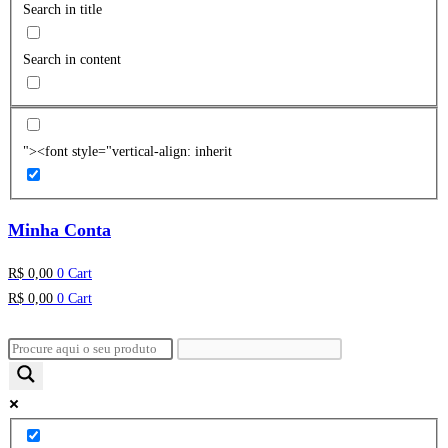
Search in title
Search in content
"><font style="vertical-align: inherit
Minha Conta
R$
0,00
0
Cart
R$
0,00
0
Cart