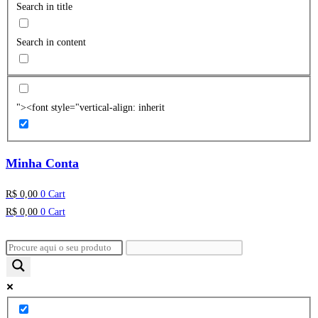
Search in title
Search in content
"><font style="vertical-align: inherit
Minha Conta
R$
0,00
0
Cart
R$
0,00
0
Cart