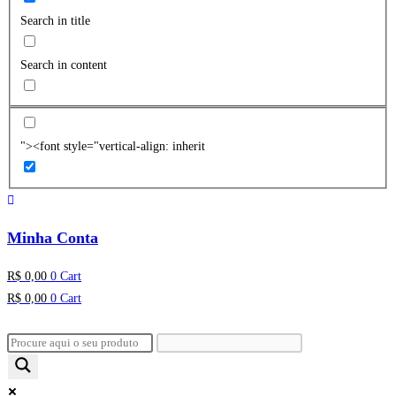
Search in title
Search in content
"><font style="vertical-align: inherit
Minha Conta
R$
0,00
0
Cart
R$
0,00
0
Cart