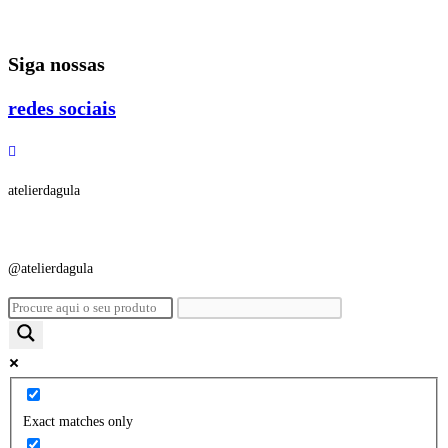
Ir
para
Siga nossas
o
conteúdo
redes sociais
atelierdagula
@atelierdagula
Exact matches only