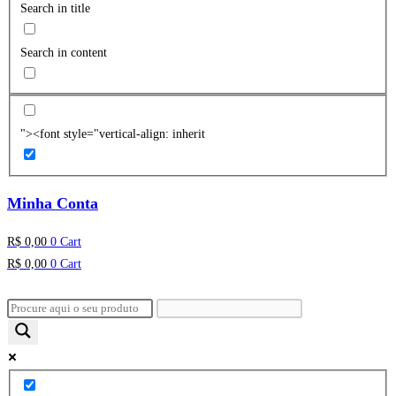
Search in title
Search in content
"><font style="vertical-align: inherit
Minha Conta
R$
0,00
0
Cart
R$
0,00
0
Cart