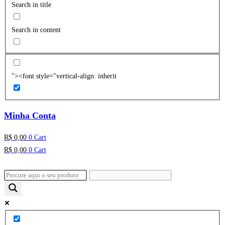
Search in title
Search in content
"><font style="vertical-align: inherit
Minha Conta
R$
0,00
0
Cart
R$
0,00
0
Cart