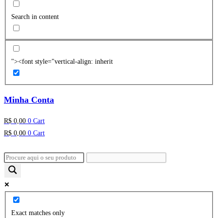
Search in content
"><font style="vertical-align: inherit
Minha Conta
R$
0,00
0
Cart
R$
0,00
0
Cart
Exact matches only