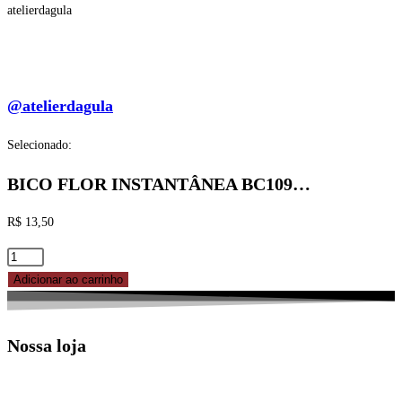
atelierdagula
@atelierdagula
Selecionado:
BICO FLOR INSTANTÂNEA BC109…
R$
13,50
BICO
FLOR
Adicionar ao carrinho
INSTANTÂNEA
BC109
Nossa loja
REF.
83-
5109