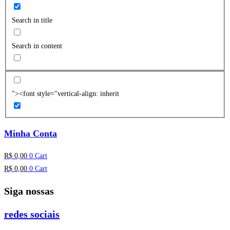
Search in title
Search in content
"><font style="vertical-align: inherit
Minha Conta
R$
0,00
0
Cart
R$
0,00
0
Cart
Siga nossas
redes sociais