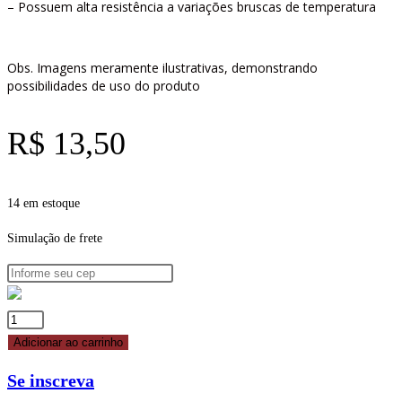
– Possuem alta resistência a variações bruscas de temperatura
Obs. Imagens meramente ilustrativas, demonstrando
possibilidades de uso do produto
R$
13,50
14 em estoque
Simulação de frete
BICO
FLOR
Adicionar ao carrinho
INSTANTÂNEA
Se inscreva
BC109