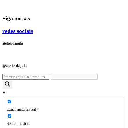
Ir
para
Siga nossas
o
conteúdo
redes sociais
atelierdagula
@atelierdagula
Exact matches only
Search in title