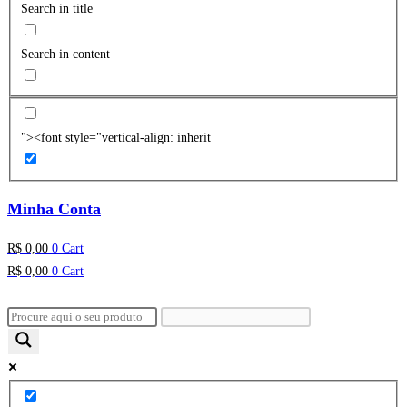
Search in title
Search in content
"><font style="vertical-align: inherit
Minha Conta
R$
0,00
0
Cart
R$
0,00
0
Cart