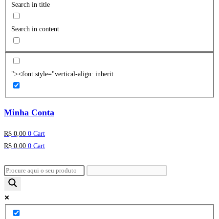
Search in title
Search in content
"><font style="vertical-align: inherit
Minha Conta
R$
0,00
0
Cart
R$
0,00
0
Cart