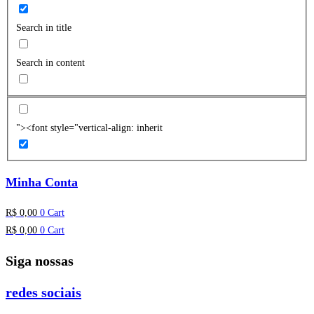
Search in title
Search in content
"><font style="vertical-align: inherit
Minha Conta
R$
0,00
0
Cart
R$
0,00
0
Cart
Siga nossas
redes sociais