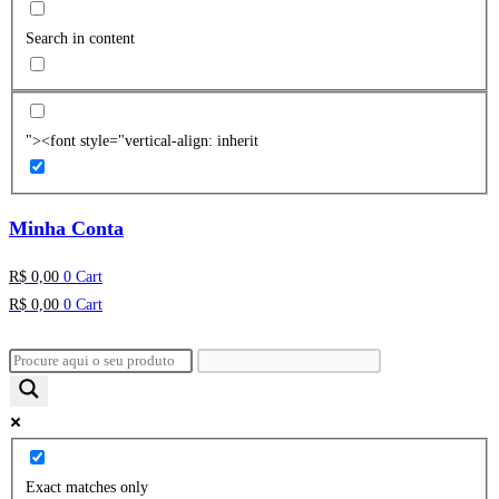
Search in content
"><font style="vertical-align: inherit
Minha Conta
R$
0,00
0
Cart
R$
0,00
0
Cart
Exact matches only