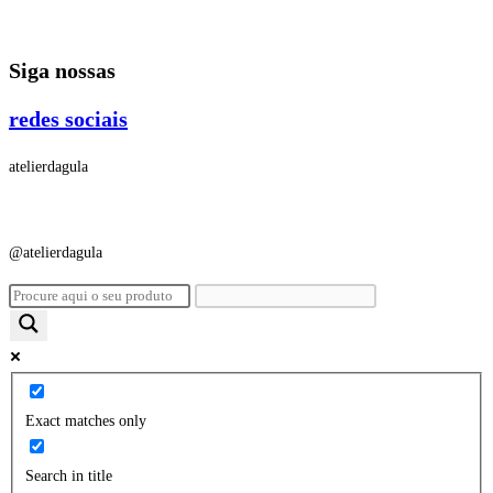
Ir
para
Siga nossas
o
conteúdo
redes sociais
atelierdagula
@atelierdagula
Exact matches only
Search in title