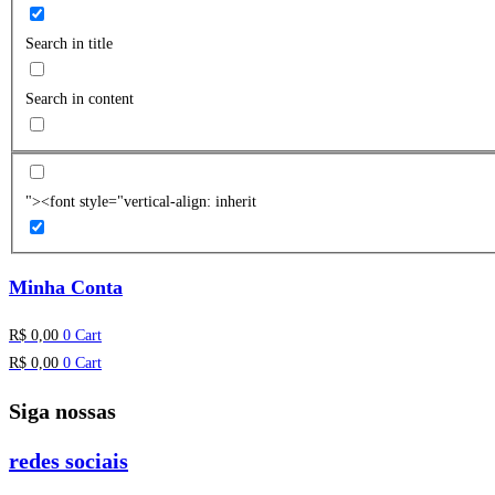
Search in title
Search in content
"><font style="vertical-align: inherit
Minha Conta
R$
0,00
0
Cart
R$
0,00
0
Cart
Siga nossas
redes sociais