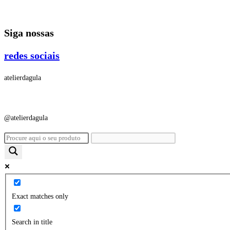
Ir
para
Siga nossas
o
conteúdo
redes sociais
atelierdagula
@atelierdagula
Exact matches only
Search in title