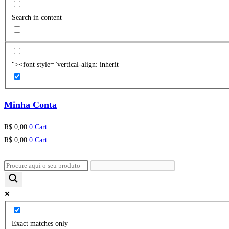
Search in content
"><font style="vertical-align: inherit
Minha Conta
R$
0,00
0
Cart
R$
0,00
0
Cart
Exact matches only