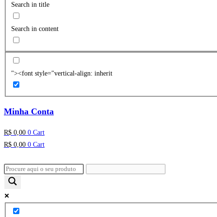
Search in title
Search in content
"><font style="vertical-align: inherit
Minha Conta
R$
0,00
0
Cart
R$
0,00
0
Cart