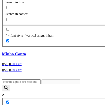
Search in title
Search in content
"><font style="vertical-align: inherit
Minha Conta
R$
0,00
0
Cart
R$
0,00
0
Cart