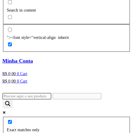
Search in content
"><font style="vertical-align: inherit
Minha Conta
R$
0,00
0
Cart
R$
0,00
0
Cart
Exact matches only