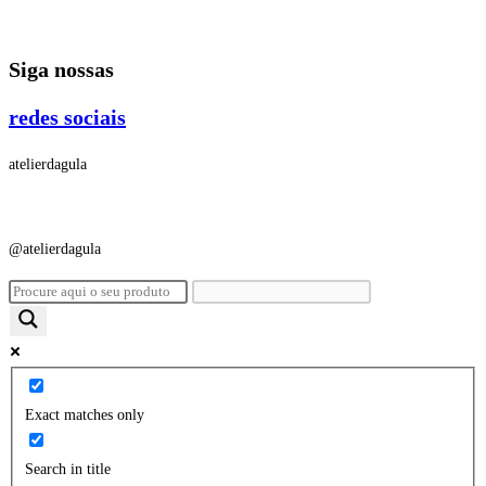
Ir
para
Siga nossas
o
conteúdo
redes sociais
atelierdagula
@atelierdagula
Exact matches only
Search in title