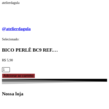
atelierdagula
@atelierdagula
Selecionado:
BICO PERLÊ BC9 REF.…
R$
5,90
BICO
PERLÊ
Adicionar ao carrinho
BC9
REF.
Nossa loja
83-
5009
CELEBRATE