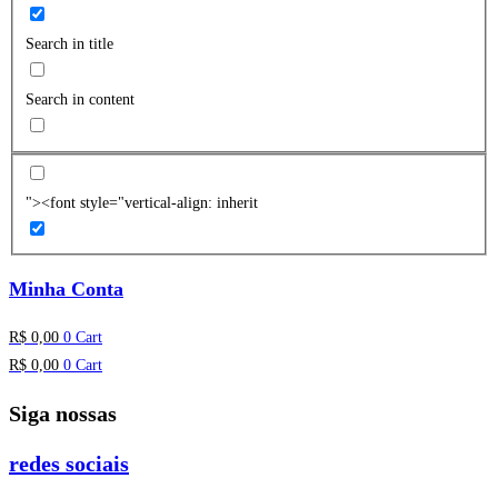
Search in title
Search in content
"><font style="vertical-align: inherit
Minha Conta
R$
0,00
0
Cart
R$
0,00
0
Cart
Siga nossas
redes sociais