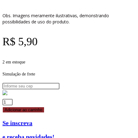
Obs. Imagens meramente ilustrativas, demonstrando
possibilidades de uso do produto.
R$
5,90
2 em estoque
Simulação de frete
BICO
PERLÊ
Adicionar ao carrinho
BC9
Se inscreva
REF.
83-
e receba novidades!