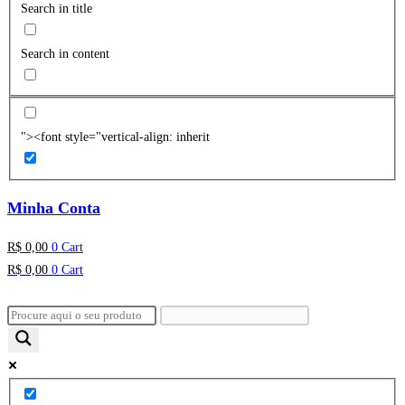
Search in title
Search in content
"><font style="vertical-align: inherit
Minha Conta
R$
0,00
0
Cart
R$
0,00
0
Cart