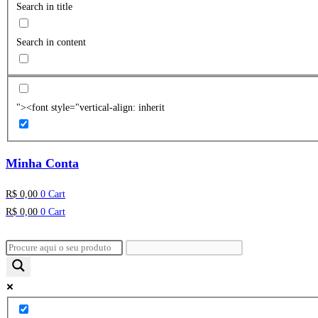
Search in title
Search in content
"><font style="vertical-align: inherit
Minha Conta
R$
0,00
0
Cart
R$
0,00
0
Cart