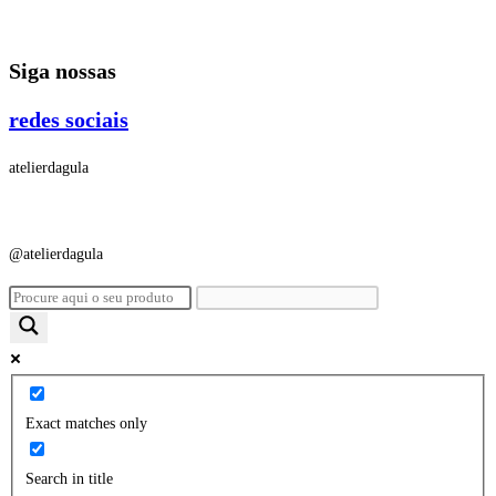
Ir
para
Siga nossas
o
conteúdo
redes sociais
atelierdagula
@atelierdagula
Exact matches only
Search in title