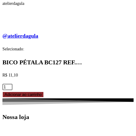
atelierdagula
@atelierdagula
Selecionado:
BICO PÉTALA BC127 REF.…
R$
11,10
BICO
PÉTALA
Adicionar ao carrinho
BC127
REF.
Nossa loja
83-
5127
CELEBRATE