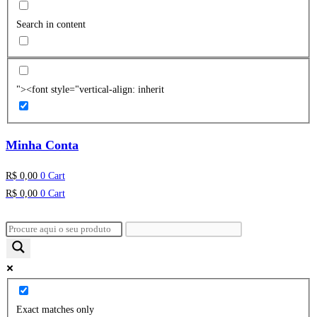
Search in content
"><font style="vertical-align: inherit
Minha Conta
R$
0,00
0
Cart
R$
0,00
0
Cart
Exact matches only