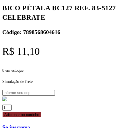
quantidade
BICO PÉTALA BC127 REF. 83-5127
CELEBRATE
Código: 7898568604616
R$
11,10
8 em estoque
Simulação de frete
BICO
PÉTALA
Adicionar ao carrinho
BC127
Se inscreva