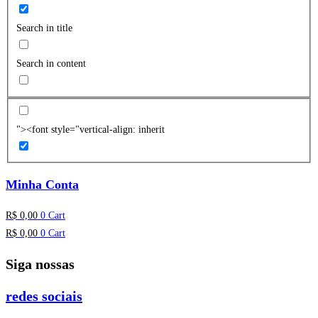
Search in title
Search in content
"><font style="vertical-align: inherit
Minha Conta
R$
0,00
0
Cart
R$
0,00
0
Cart
Siga nossas
redes sociais