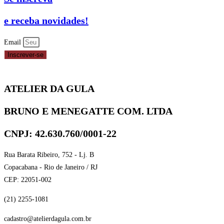
REF.
83-
e receba novidades!
5127
CELEBRATE
Email
quantidade
Inscrever-se
ATELIER DA GULA
BRUNO E MENEGATTE COM. LTDA
CNPJ: 42.630.760/0001-22
Rua Barata Ribeiro, 752 - Lj. B
Copacabana - Rio de Janeiro / RJ
CEP: 22051-002
(21) 2255-1081
cadastro@atelierdagula.com.br