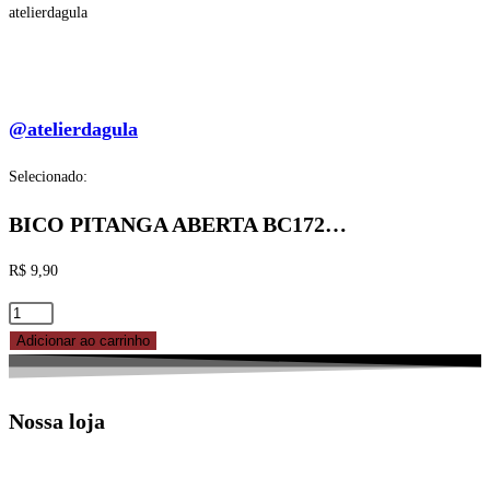
atelierdagula
@atelierdagula
Selecionado:
BICO PITANGA ABERTA BC172…
R$
9,90
BICO
PITANGA
Adicionar ao carrinho
ABERTA
BC172
Nossa loja
REF.
83-
5172