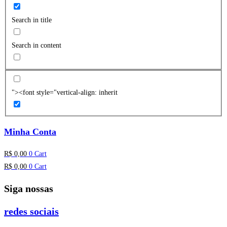
Search in title
Search in content
"><font style="vertical-align: inherit
Minha Conta
R$
0,00
0
Cart
R$
0,00
0
Cart
Siga nossas
redes sociais