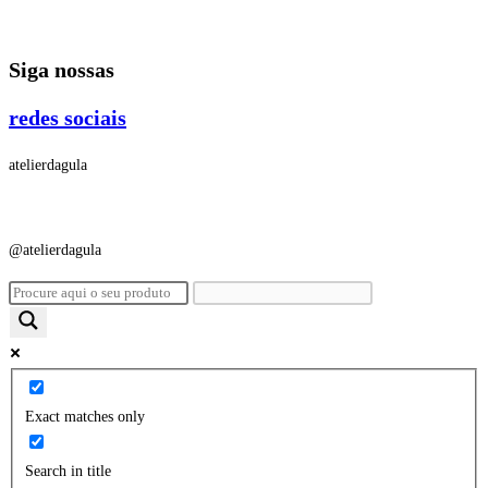
Ir
para
Siga nossas
o
conteúdo
redes sociais
atelierdagula
@atelierdagula
Exact matches only
Search in title