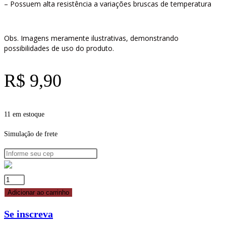
– Possuem alta resistência a variações bruscas de temperatura
Obs. Imagens meramente ilustrativas, demonstrando
possibilidades de uso do produto.
R$
9,90
11 em estoque
Simulação de frete
BICO
PITANGA
Adicionar ao carrinho
ABERTA
Se inscreva
BC172