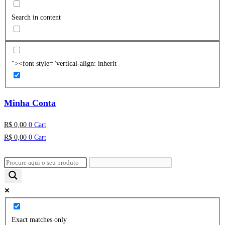
Search in content
"><font style="vertical-align: inherit
Minha Conta
R$
0,00
0
Cart
R$
0,00
0
Cart
Exact matches only