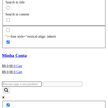
Search in title
Search in content
"><font style="vertical-align: inherit
Minha Conta
R$
0,00
0
Cart
R$
0,00
0
Cart