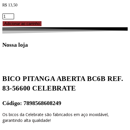
R$
13,50
BICO
PITANGA
Adicionar ao carrinho
ABERTA
BC6B
Nossa loja
REF.
83-
56600
CELEBRATE
quantidade
BICO PITANGA ABERTA BC6B REF.
83-56600 CELEBRATE
Código: 7898568608249
Os bicos da Celebrate são fabricados em aço inoxidável,
garantindo alta qualidade!