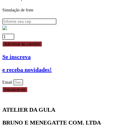
Simulação de frete
BICO
PITANGA
Adicionar ao carrinho
ABERTA
Se inscreva
BC6B
REF.
e receba novidades!
83-
56600
Email
CELEBRATE
Inscrever-se
quantidade
ATELIER DA GULA
BRUNO E MENEGATTE COM. LTDA