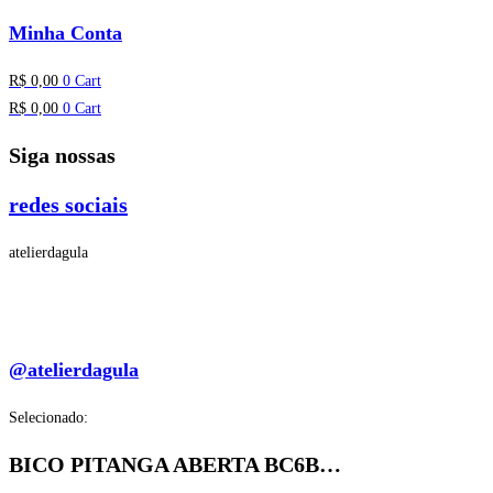
Minha Conta
R$
0,00
0
Cart
R$
0,00
0
Cart
Siga nossas
redes sociais
atelierdagula
@atelierdagula
Selecionado:
BICO PITANGA ABERTA BC6B…