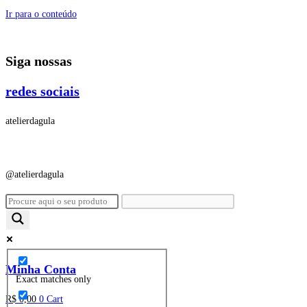
Ir para o conteúdo
Siga nossas
redes sociais
atelierdagula
@atelierdagula
Minha Conta
Exact matches only
R$
0,00
0
Cart