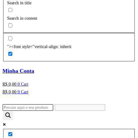
Search in title
Search in content
"><font style="vertical-align: inherit
Minha Conta
R$
0,00
0
Cart
R$
0,00
0
Cart