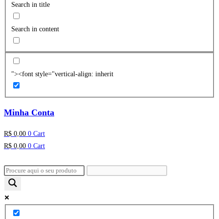
Search in title
Search in content
"><font style="vertical-align: inherit
Minha Conta
R$
0,00
0
Cart
R$
0,00
0
Cart