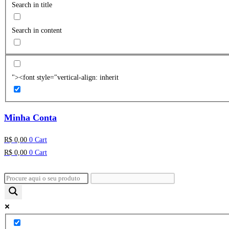
Search in title
Search in content
"><font style="vertical-align: inherit
Minha Conta
R$
0,00
0
Cart
R$
0,00
0
Cart