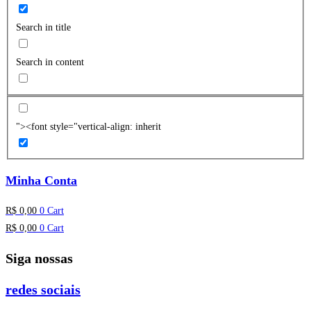
Search in title
Search in content
"><font style="vertical-align: inherit
Minha Conta
R$
0,00
0
Cart
R$
0,00
0
Cart
Siga nossas
redes sociais