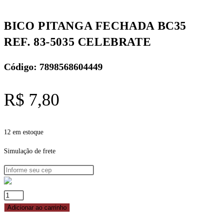
CELEBRATE
quantidade
BICO PITANGA FECHADA BC35
REF. 83-5035 CELEBRATE
Código: 7898568604449
R$
7,80
12 em estoque
Simulação de frete
BICO
PITANGA
Adicionar ao carrinho