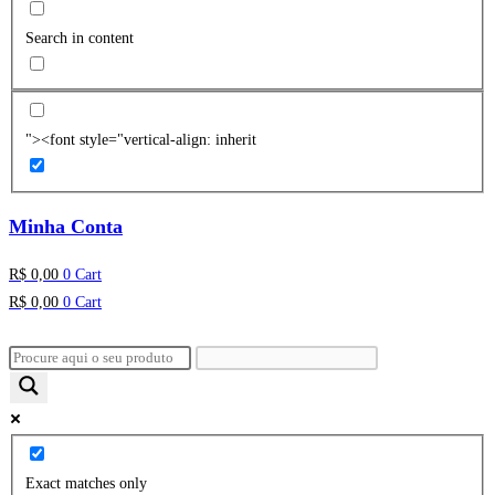
Search in content
"><font style="vertical-align: inherit
Minha Conta
R$
0,00
0
Cart
R$
0,00
0
Cart
Exact matches only