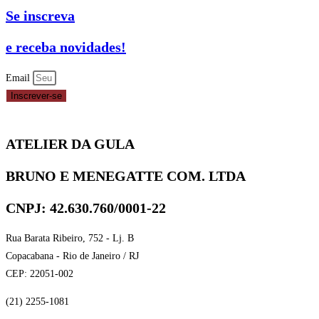
FECHADA
Se inscreva
BC35
REF.
e receba novidades!
83-
5035
Email
CELEBRATE
Inscrever-se
quantidade
ATELIER DA GULA
BRUNO E MENEGATTE COM. LTDA
CNPJ: 42.630.760/0001-22
Rua Barata Ribeiro, 752 - Lj. B
Copacabana - Rio de Janeiro / RJ
CEP: 22051-002
(21) 2255-1081