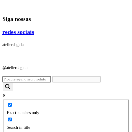
Ir
para
Siga nossas
o
conteúdo
redes sociais
atelierdagula
@atelierdagula
Exact matches only
Search in title