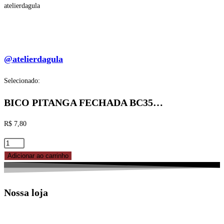
atelierdagula
@atelierdagula
Selecionado:
BICO PITANGA FECHADA BC35…
R$
7,80
BICO
PITANGA
Adicionar ao carrinho
FECHADA
BC35
Nossa loja
REF.
83-
5035