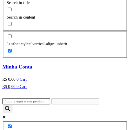
Search in title
Search in content
"><font style="vertical-align: inherit
Minha Conta
R$
0,00
0
Cart
R$
0,00
0
Cart