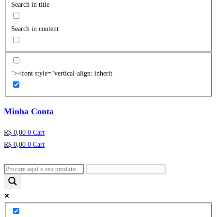
Search in title
Search in content
"><font style="vertical-align: inherit
Minha Conta
R$
0,00
0
Cart
R$
0,00
0
Cart