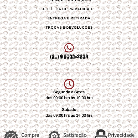
POLÍTICA DE PRIVACIDADE
ENTREGA E RETIRADA
TROCAS E DEVOLUÇÕES
(21) 9 9003-2238
(21) 9 9133-4624
Segunda a Sexta
das 09:00 hrs às 19:00 hrs
Sábado
das 09:00 hrs às 14:00 hrs