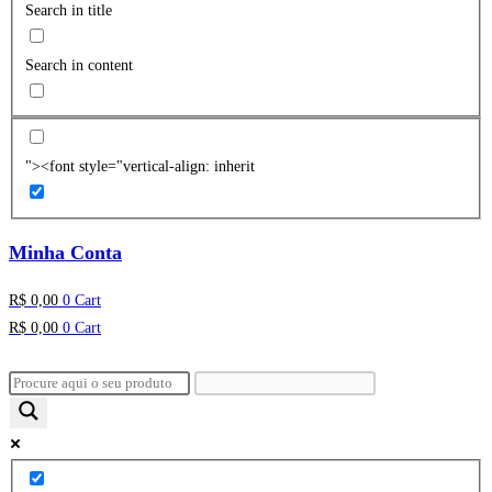
Search in title
Search in content
"><font style="vertical-align: inherit
Minha Conta
R$
0,00
0
Cart
R$
0,00
0
Cart