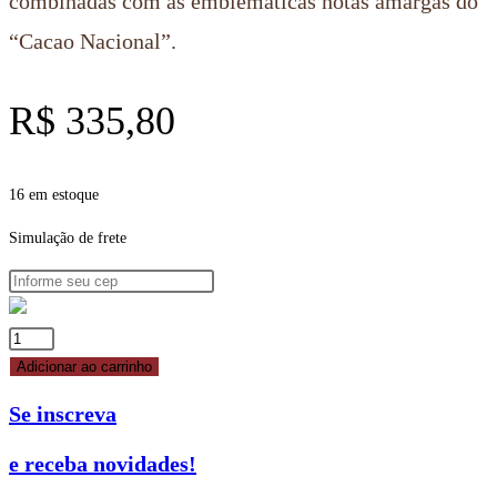
combinadas com as emblemáticas notas amargas do
“Cacao Nacional”.
R$
335,80
16 em estoque
Simulação de frete
CHOCOLATE
AMARGO
Adicionar ao carrinho
56%
Se inscreva
2,5KG
-
e receba novidades!
19902008