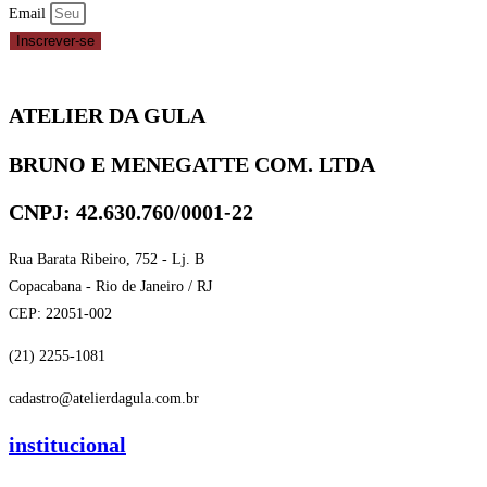
-
Email
REPUBLICA
Inscrever-se
DEL
CACAO
ATELIER DA GULA
quantidade
BRUNO E MENEGATTE COM. LTDA
CNPJ: 42.630.760/0001-22
Rua Barata Ribeiro, 752 - Lj. B
Copacabana - Rio de Janeiro / RJ
CEP: 22051-002
(21) 2255-1081
cadastro@atelierdagula.com.br
institucional