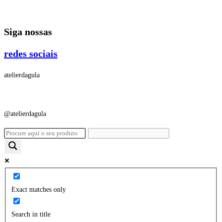
Ir
para
Siga nossas
o
conteúdo
redes sociais
atelierdagula
@atelierdagula
Exact matches only
Search in title