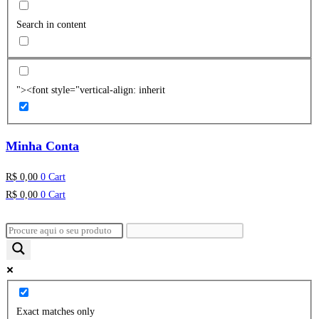
Search in content
"><font style="vertical-align: inherit
Minha Conta
R$
0,00
0
Cart
R$
0,00
0
Cart
Exact matches only