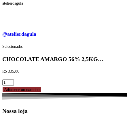
atelierdagula
@atelierdagula
Selecionado:
CHOCOLATE AMARGO 56% 2,5KG…
R$
335,80
CHOCOLATE
AMARGO
Adicionar ao carrinho
56%
2,5KG
Nossa loja
-
19902008
-