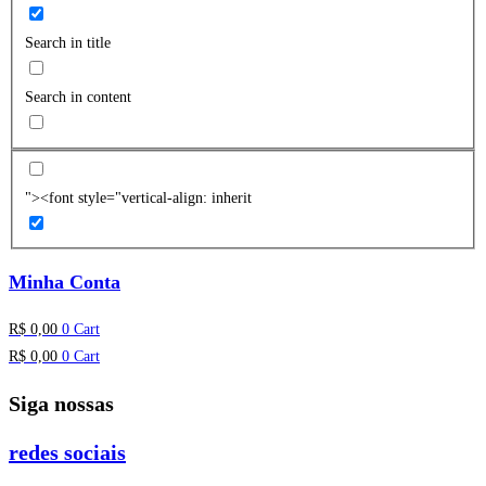
Search in title
Search in content
"><font style="vertical-align: inherit
Minha Conta
R$
0,00
0
Cart
R$
0,00
0
Cart
Siga nossas
redes sociais