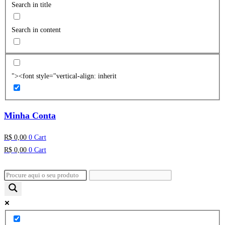
Search in title
Search in content
"><font style="vertical-align: inherit
Minha Conta
R$
0,00
0
Cart
R$
0,00
0
Cart