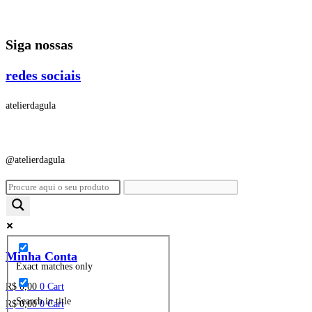
Ir
para
Siga nossas
o
conteúdo
redes sociais
atelierdagula
@atelierdagula
Minha Conta
Exact matches only
R$
0,00
0
Cart
Search in title
R$
0,00
0
Cart