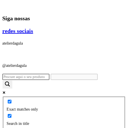
Ir
para
Siga nossas
o
conteúdo
redes sociais
atelierdagula
@atelierdagula
Exact matches only
Search in title