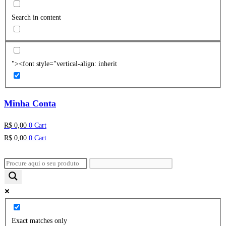
Search in content
"><font style="vertical-align: inherit
Minha Conta
R$
0,00
0
Cart
R$
0,00
0
Cart
Exact matches only