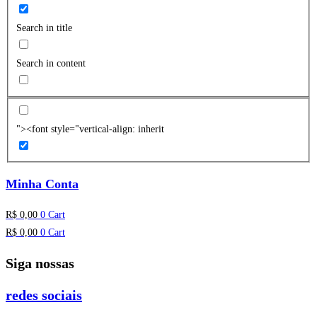
Search in title
Search in content
"><font style="vertical-align: inherit
Minha Conta
R$
0,00
0
Cart
R$
0,00
0
Cart
Siga nossas
redes sociais