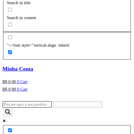
Search in title
Search in content
"><font style="vertical-align: inherit
Minha Conta
R$
0,00
0
Cart
R$
0,00
0
Cart