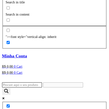
Search in title
Search in content
"><font style="vertical-align: inherit
Minha Conta
R$
0,00
0
Cart
R$
0,00
0
Cart