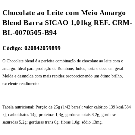
Chocolate ao Leite com Meio Amargo
Blend Barra SICAO 1,01kg REF. CRM-
BL-0070505-B94
Código: 020842059899
O Chocolate blend é a perfeita combinação de chocolate ao leite com o
amargo. Ideal para produção de Bombons, bolos, torta e doce em geral.
Molda e desmolda com mais rapidez proporcionando um ótimo brilho,
excelente rendimento.
Tabela nutricional: Porção de 25g (1/42 barra): valor calórico 139 kcal/584
kj; carboidratos 14g; proteínas 1,3g; gorduras totais 8,2g; gorduras
saturadas 5,2g; gorduras trans 0g; fibras 1,0g; sódio 13mg.