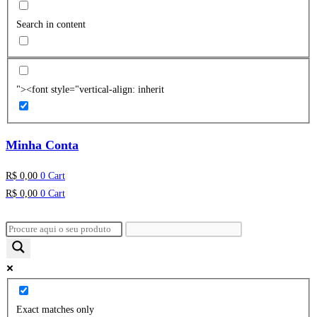
Search in content
"><font style="vertical-align: inherit
Minha Conta
R$
0,00
0
Cart
R$
0,00
0
Cart
Exact matches only