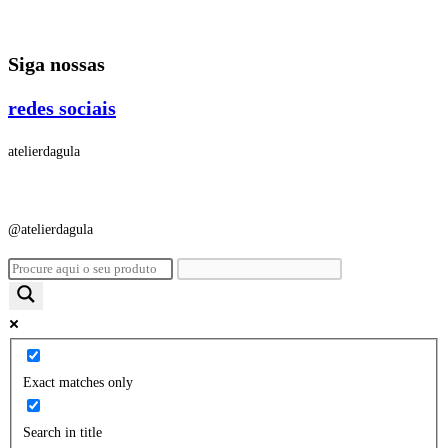
Ir
para
Siga nossas
o
conteúdo
redes sociais
atelierdagula
@atelierdagula
Exact matches only
Search in title