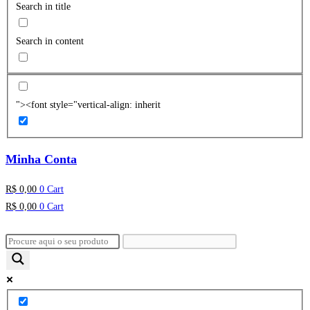
Search in title
Search in content
"><font style="vertical-align: inherit
Minha Conta
R$
0,00
0
Cart
R$
0,00
0
Cart