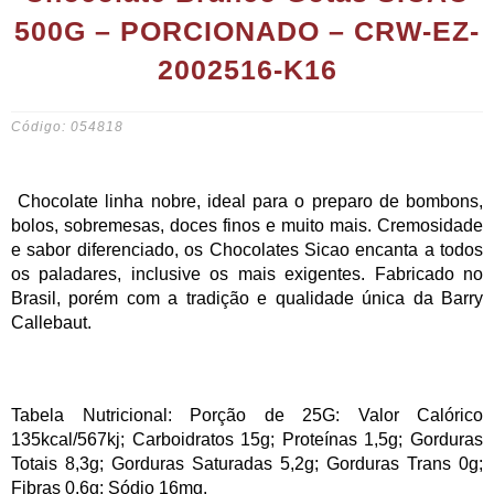
500G – PORCIONADO – CRW-EZ-
2002516-K16
Código: 054818
Chocolate linha nobre, ideal para o preparo de bombons,
bolos, sobremesas, doces finos e muito mais. Cremosidade
e sabor diferenciado, os Chocolates Sicao encanta a todos
os paladares, inclusive os mais exigentes. Fabricado no
Brasil, porém com a tradição e qualidade única da Barry
Callebaut.
Tabela Nutricional: Porção de 25G: Valor Calórico
135kcal/567kj; Carboidratos 15g; Proteínas 1,5g; Gorduras
Totais 8,3g; Gorduras Saturadas 5,2g; Gorduras Trans 0g;
Fibras 0,6g; Sódio 16mg.