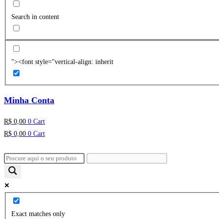
Search in content
"><font style="vertical-align: inherit
Minha Conta
R$
0,00
0
Cart
R$
0,00
0
Cart
Exact matches only