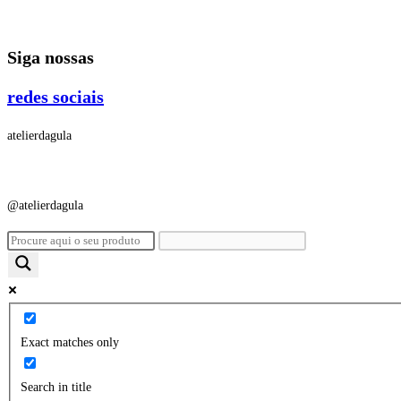
Ir
para
Siga nossas
o
conteúdo
redes sociais
atelierdagula
@atelierdagula
Exact matches only
Search in title