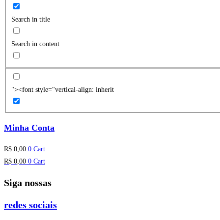
Search in title
Search in content
"><font style="vertical-align: inherit
Minha Conta
R$
0,00
0
Cart
R$
0,00
0
Cart
Siga nossas
redes sociais