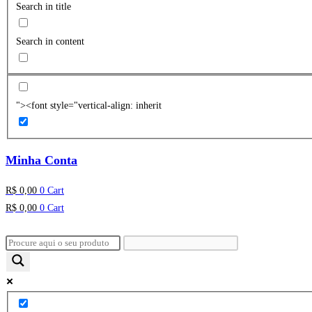
Search in title
Search in content
"><font style="vertical-align: inherit
Minha Conta
R$
0,00
0
Cart
R$
0,00
0
Cart