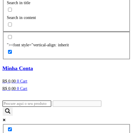
Search in title
Search in content
"><font style="vertical-align: inherit
Minha Conta
R$
0,00
0
Cart
R$
0,00
0
Cart